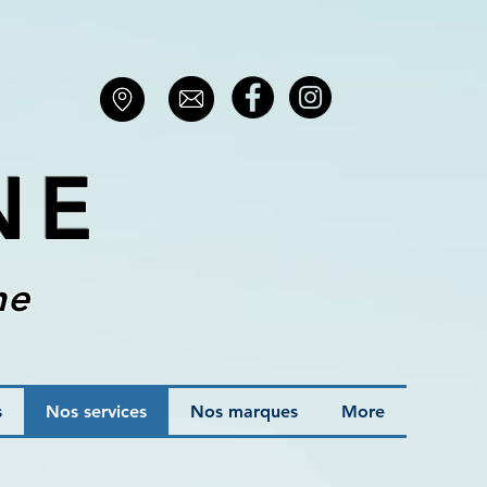
NE
ne
s
Nos services
Nos marques
More