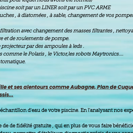
elui pour lequel nous avons été formés)
scine soit par un LINER soit par un PVC ARME
uches , à diatomées , à sable, changement de vos pompes ,
filtration avec changement des masses filtrantes , nettoy
re et de roulements de pompe.
rojecteur par des ampoules à leds .
comme le Polaris , le Victor,les robots Maytronics....
utomatique.
ille et ses alentours comme
Aubagne, Plan de Cuque
sis...
échantillon d'eau de votre piscine. En l'analysant nos exp
de de fidélité gratuite , qui en plus de vous faire bénéfic