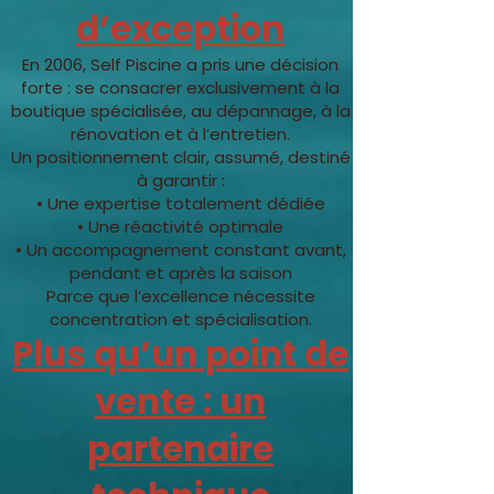
d’exception
En 2006, Self Piscine a pris une décision
forte : se consacrer exclusivement à la
boutique spécialisée, au dépannage, à la
rénovation et à l’entretien.
Un positionnement clair, assumé, destiné
à garantir :
• Une expertise totalement dédiée
• Une réactivité optimale
• Un accompagnement constant avant,
pendant et après la saison
Parce que l’excellence nécessite
concentration et spécialisation.
Plus qu’un point de
vente : un
partenaire