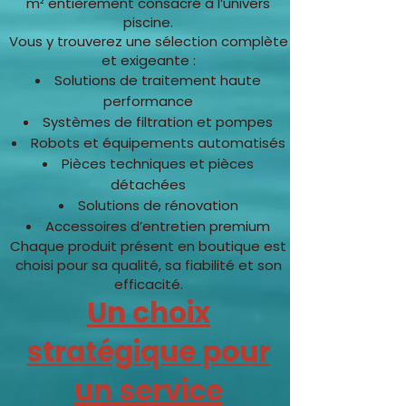
m² entièrement consacré à l’univers
piscine.
Vous y trouverez une sélection complète
et exigeante :
Solutions de traitement haute
performance
Systèmes de filtration et pompes
Robots et équipements automatisés
Pièces techniques et pièces
détachées
Solutions de rénovation
Accessoires d’entretien premium
Chaque produit présent en boutique est
choisi pour sa qualité, sa fiabilité et son
efficacité.
Un choix
stratégique pour
un service