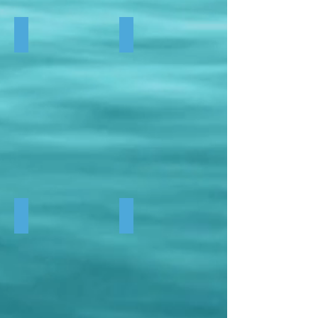
Bar tendance
Bar
Siège hamac couleur
Matelas spring float