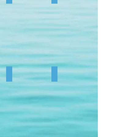
Donut's
Ananas