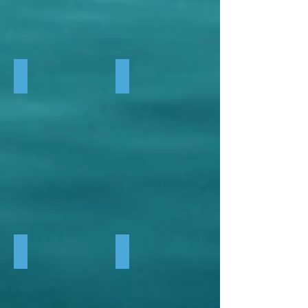
Chaise design
Hamac surf
Lounger design
Hamac square