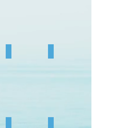
Perroquet
Flamant rose
Cygne
Licorne